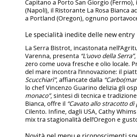
Capitano a Porto San Giorgio (Fermo), i
(Napoli), il Ristorante La Rosa Bianca 
a Portland (Oregon), ognuno portavoce 
Le specialità inedite delle new entry
La Serra Bistrot, incastonata nell’Agri
Varenna, presenta
“L’uovo della Serra”
zero come uova fresche e olio locale. Pr
del mare incontra l’innovazione: il pia
Scucchiarì”
, affiancate dalla
“Carbo(mar
lo chef Vincenzo Guarino delizia gli osp
monaco”
, sintesi di tecnica e tradizio
Bianca, offre il
“Cavato allo stracotto di
Cilento. Infine, dagli USA, Cathy Whims
mix tra stagionalità dell’Oregon e gusto
Novità nel menu e riconoscimenti spe