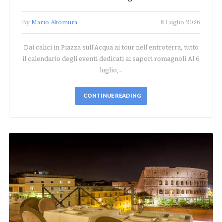
By
Mario Altomura
8 Luglio 2026
Dai calici in Piazza sull'Acqua ai tour nell'entroterra, tutto
il calendario degli eventi dedicati ai sapori romagnoli Al 6
luglio,…
CONTINUE READING