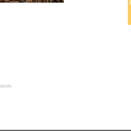
ividi
tacolo