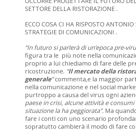
OCCORRE PROGETTARE IL FUTURO DE
SETTORE DELLA RISTORAZIONE .
ECCO COSA CI HA RISPOSTO ANTONIO
STRATEGIE DI COMUNICAZIONI .
“In futuro si parlerà di un’epoca pre-vir
figura tra le più note nella comunicazi
proprio a lui chiediamo di fare delle pr
ricostruzione.
“
Il mercato della risto
generale
”
commenta,e la maggior parte
nella comunicazione e nel social marke
purtroppo a causa del virus ogni azie
paese in crisi, alcune attività e consumi
situazione la ha peggiorata”.
Ma quando 
fare i conti con uno scenario profonda
sopratutto cambierà il modo di fare c