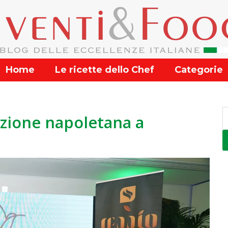
Home
Le ricette dello Chef
Categorie
izione napoletana a