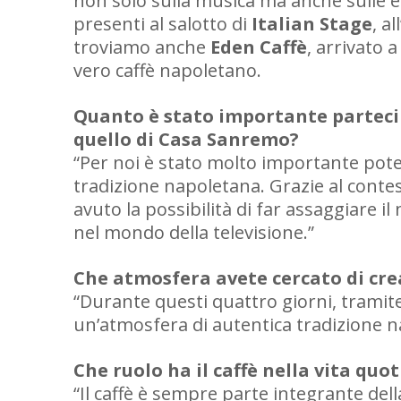
non solo sulla musica ma anche sulle ec
presenti al salotto di
Italian Stage
, a
troviamo anche
Eden Caffè
, arrivato 
vero caffè napoletano.
Quanto è stato importante parteci
quello di Casa Sanremo?
“Per noi è stato molto importante poter
tradizione napoletana. Grazie al cont
avuto la possibilità di far assaggiare i
nel mondo della televisione.”
Che atmosfera avete cercato di crea
“Durante questi quattro giorni, tramite
un’atmosfera di autentica tradizione n
Che ruolo ha il caffè nella vita quo
“Il caffè è sempre parte integrante de