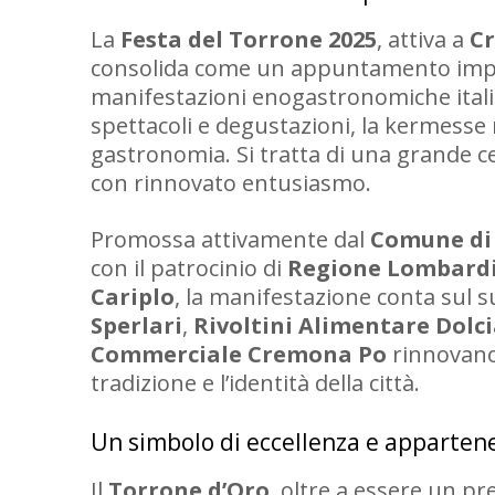
La
Festa del Torrone 2025
, attiva a
C
consolida come un appuntamento impr
manifestazioni enogastronomiche itali
spettacoli e degustazioni, la kermesse 
gastronomia. Si tratta di una grande ce
con rinnovato entusiasmo.
Promossa attivamente dal
Comune di
con il patrocinio di
Regione Lombard
Cariplo
, la manifestazione conta sul s
Sperlari
,
Rivoltini Alimentare Dolci
Commerciale Cremona Po
rinnovano 
tradizione e l’identità della città.
Un simbolo di eccellenza e apparten
Il
Torrone d’Oro
, oltre a essere un pr