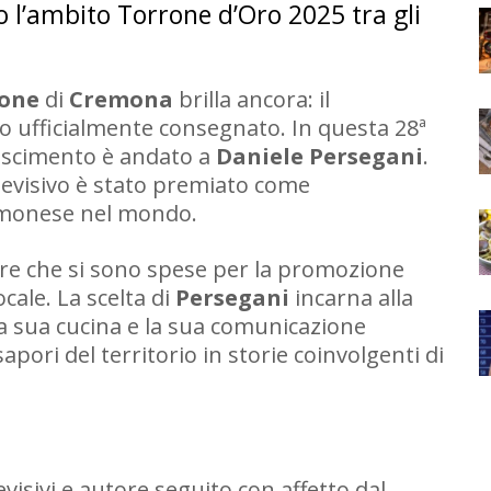
o l’ambito Torrone d’Oro 2025 tra gli
rone
di
Cremona
brilla ancora: il
o ufficialmente consegnato. In questa 28ª
noscimento è andato a
Daniele Persegani
.
levisivo è stato premiato come
remonese nel mondo.
re che si sono spese per la promozione
cale. La scelta di
Persegani
incarna alla
la sua cucina e la sua comunicazione
apori del territorio in storie coinvolgenti di
isivi e autore seguito con affetto dal