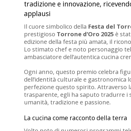
tradizione e innovazione, ricevend
applausi
Il cuore simbolico della
Festa del Tor
prestigioso
Torrone d’Oro 2025
è stat
edizione della festa più amata, il rico
Lo stimato chef e noto personaggio te
ambasciatore dell’autentica cucina c
Ogni anno, questo premio celebra figu
dell’identità culturale e gastronomica lo
perfezione questo spirito. Attraverso 
trasparente, egli ha saputo tradurre i s
umanità, tradizione e passione.
La cucina come racconto della terra
Volto noto di numerosi programmi telev