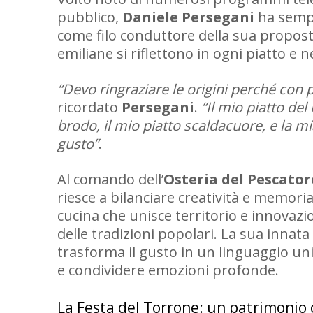
pubblico,
Daniele Persegani
ha sempr
come filo conduttore della sua propost
emiliane si riflettono in ogni piatto e n
“Devo ringraziare le origini perché con
ricordato
Persegani
.
“Il mio piatto de
brodo, il mio piatto scaldacuore, e la m
gusto”
.
Al comando dell’
Osteria del Pescator
riesce a bilanciare creatività e memoria
cucina che unisce territorio e innovaz
delle tradizioni popolari. La sua innata
trasforma il gusto in un linguaggio u
e condividere emozioni profonde.
La Festa del Torrone: un patrimonio 