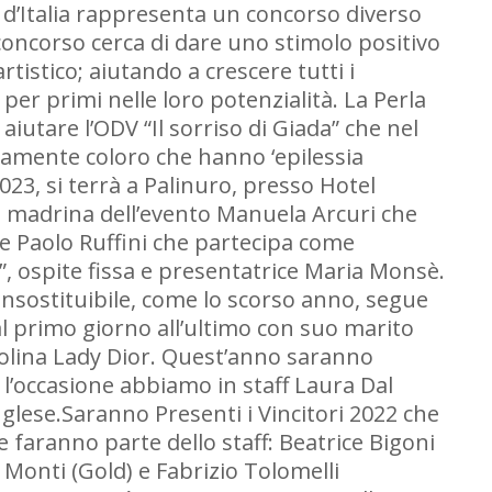
la d’Italia rappresenta un concorso diverso
 il concorso cerca di dare uno stimolo positivo
rtistico; aiutando a crescere tutti i
er primi nelle loro potenzialità. La Perla
 aiutare l’ODV “Il sorriso di Giada” che nel
ttamente coloro che hanno ‘epilessia
2023, si terrà a Palinuro, presso Hotel
e, madrina dell’evento Manuela Arcuri che
re Paolo Ruffini che partecipa come
a”, ospite fissa e presentatrice Maria Monsè.
insostituibile, come lo scorso anno, segue
dal primo giorno all’ultimo con suo marito
agnolina Lady Dior. Quest’anno saranno
 l’occasione abbiamo in staff Laura Dal
nglese.Saranno Presenti i Vincitori 2022 che
 faranno parte dello staff: Beatrice Bigoni
Monti (Gold) e Fabrizio Tolomelli