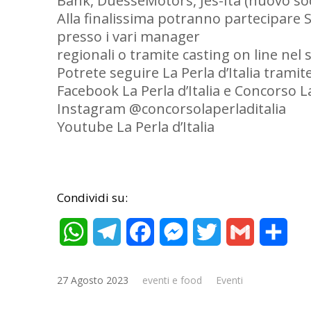
Bank, DuesseMotors, Jes-Ita (nuovo soci
Alla finalissima potranno partecipare 
presso i vari manager
regionali o tramite casting on line nel 
Potrete seguire La Perla d’Italia tramite
Facebook La Perla d’Italia e Concorso La
Instagram @concorsolaperladitalia
Youtube La Perla d’Italia
Condividi su:
WhatsApp
Telegram
Facebook
Messenger
Twitter
Gmail
Cond
27 Agosto 2023
eventi e food
Eventi