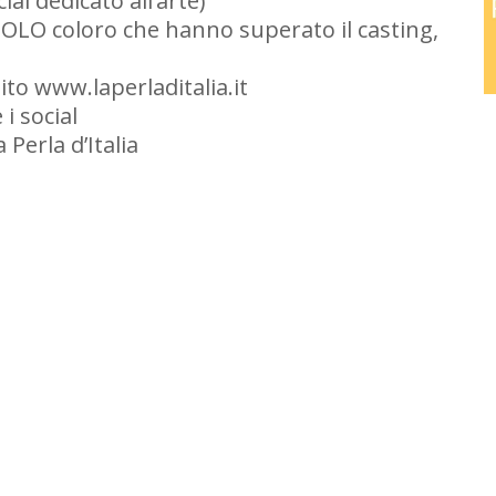
al dedicato all’arte)
SOLO coloro che hanno superato il casting,
sito www.laperladitalia.it
 i social
 Perla d’Italia
ividi