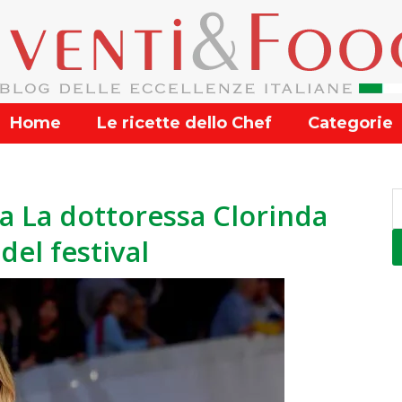
Home
Le ricette dello Chef
Categorie
a La dottoressa Clorinda
del festival