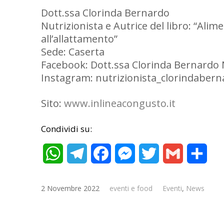
Dott.ssa Clorinda Bernardo
Nutrizionista e Autrice del libro: “Ali
all’allattamento”
Sede: Caserta
Facebook: Dott.ssa Clorinda Bernardo 
Instagram: nutrizionista_clorindaber
Sito:
www.inlineacongusto.it
Condividi su:
WhatsApp
Telegram
Facebook
Messenger
Twitter
Gmail
Cond
2 Novembre 2022
eventi e food
Eventi
,
News