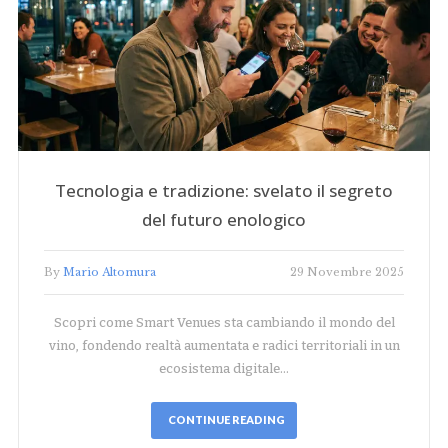
Tecnologia e tradizione: svelato il segreto
del futuro enologico
By
Mario Altomura
29 Novembre 2025
Scopri come Smart Venues sta cambiando il mondo del
vino, fondendo realtà aumentata e radici territoriali in un
ecosistema digitale…
CONTINUE READING