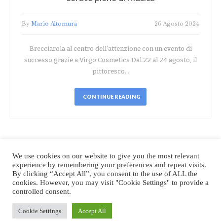
By
Mario Altomura
26 Agosto 2024
Brecciarola al centro dell'attenzione con un evento di
successo grazie a Virgo Cosmetics Dal 22 al 24 agosto, il
pittoresco…
CONTINUE READING
We use cookies on our website to give you the most relevant
experience by remembering your preferences and repeat visits.
By clicking “Accept All”, you consent to the use of ALL the
Eventi & Food - il blog delle eccellenze italiane
cookies. However, you may visit "Cookie Settings" to provide a
Non è una testata giornalistica.
controlled consent.
Cookie Settings
Accept All