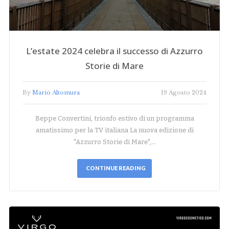
L’estate 2024 celebra il successo di Azzurro
Storie di Mare
By
Mario Altomura
19 Agosto 2024
Beppe Convertini, trionfo estivo di un programma
amatissimo per la TV italiana La nuova edizione di
"Azzurro Storie di Mare",…
CONTINUE READING