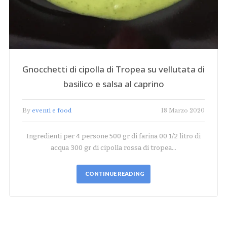
Gnocchetti di cipolla di Tropea su vellutata di
basilico e salsa al caprino
By
eventi e food
18 Marzo 2020
Ingredienti per 4 persone 500 gr di farina 00 1/2 litro di
acqua 300 gr di cipolla rossa di tropea…
CONTINUE READING