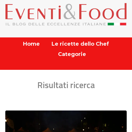
Home
Le ricette dello Chef
Categorie
Risultati ricerca