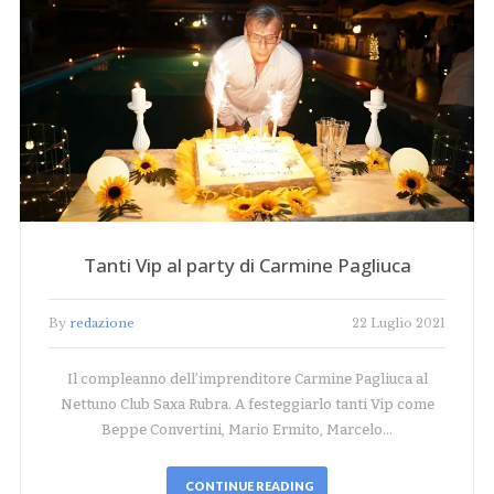
Tanti Vip al party di Carmine Pagliuca
By
redazione
22 Luglio 2021
Il compleanno dell’imprenditore Carmine Pagliuca al
Nettuno Club Saxa Rubra. A festeggiarlo tanti Vip come
Beppe Convertini, Mario Ermito, Marcelo…
CONTINUE READING