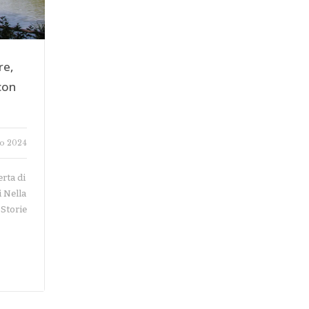
re,
con
to 2024
erta di
 Nella
 Storie