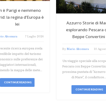
n è Parigi e nemmeno
id: la regina d’Europa è
Azzurro Storie di Ma
lei
esplorando Pescara 
Beppe Convertini
rio Altomura
7 Luglio 2026
ecente ricerca europea svela
By
Mario Altomura
10 Agos
credibile impatto del turismo
onomico sulle preferenze dei
Un viaggio speciale alla scop
iaggiatori internazionali,
Pescara con Beppe Convertini
finendo la mappa delle mete…
prossima puntata di "Azzurro
di Mare", il conduttore…
CONTINUE READING
CONTINUE READING