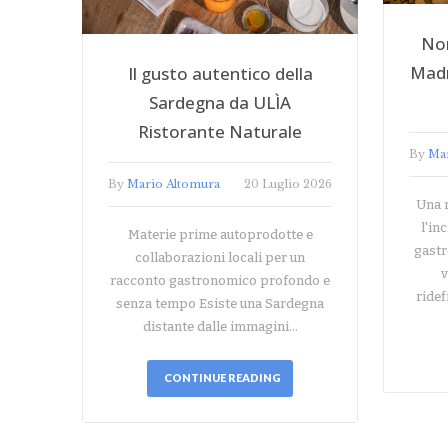
No
Madr
Il gusto autentico della
Sardegna da ULÌA
Ristorante Naturale
By
Ma
By
Mario Altomura
20 Luglio 2026
Una r
l'in
Materie prime autoprodotte e
gastr
collaborazioni locali per un
v
racconto gastronomico profondo e
ride
senza tempo Esiste una Sardegna
distante dalle immagini…
CONTINUE READING