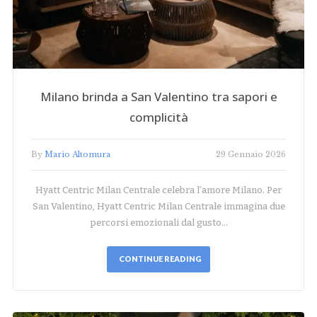
Milano brinda a San Valentino tra sapori e
complicità
By
Mario Altomura
29 Gennaio 2026
Hyatt Centric Milan Centrale celebra l’amore Milano. Per
San Valentino, Hyatt Centric Milan Centrale immagina due
percorsi emozionali dal gusto…
CONTINUE READING