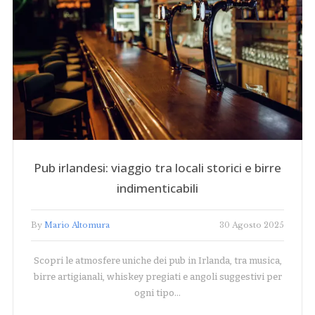
Pub irlandesi: viaggio tra locali storici e birre
indimenticabili
By
Mario Altomura
30 Agosto 2025
Scopri le atmosfere uniche dei pub in Irlanda, tra musica,
birre artigianali, whiskey pregiati e angoli suggestivi per
ogni tipo…