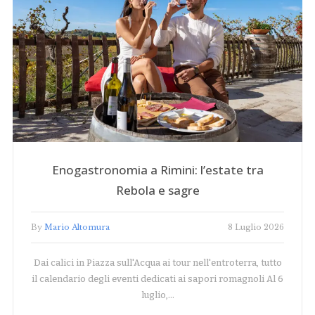
Enogastronomia a Rimini: l’estate tra
Rebola e sagre
By
Mario Altomura
8 Luglio 2026
Dai calici in Piazza sull'Acqua ai tour nell'entroterra, tutto
il calendario degli eventi dedicati ai sapori romagnoli Al 6
luglio,…