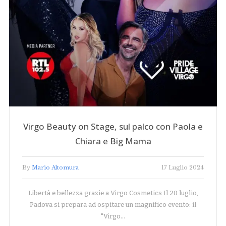
Virgo Beauty on Stage, sul palco con Paola e
Chiara e Big Mama
By
Mario Altomura
17 Luglio 2024
Libertà e bellezza grazie a Virgo Cosmetics Il 20 luglio,
Padova si prepara ad ospitare un magnifico evento: il
"Virgo…