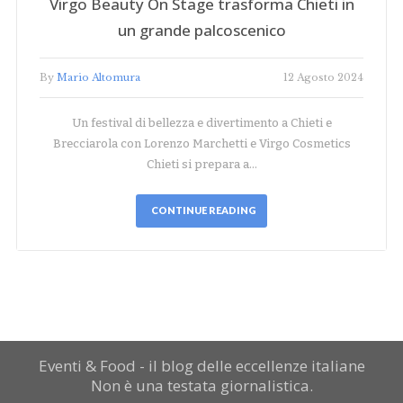
Virgo Beauty On Stage trasforma Chieti in
un grande palcoscenico
By
Mario Altomura
12 Agosto 2024
Un festival di bellezza e divertimento a Chieti e
Brecciarola con Lorenzo Marchetti e Virgo Cosmetics
Chieti si prepara a…
CONTINUE READING
Eventi & Food - il blog delle eccellenze italiane
Non è una testata giornalistica.