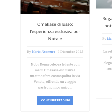
Rega
Omakase di lusso:
bot
l’esperienza esclusiva per
Natale
By
Ma
La se
By
Mario Altomura
9 Dicembre 2025
p
elega
Nobu Roma celebra le feste con
ros
menu Omakase esclusivi e
un’atmosfera cosmopolita in via
Veneto, offrendo un viaggio
gastronomico unico…
CONTINUE READING