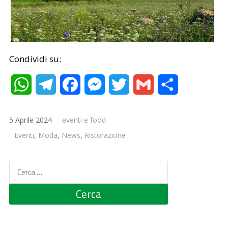
Condividi su:
WhatsApp
Telegram
Facebook
Messenger
Twitter
Gmail
Condividi
5 Aprile 2024
eventi e food
Eventi
,
Moda
,
News
,
Ristorazione