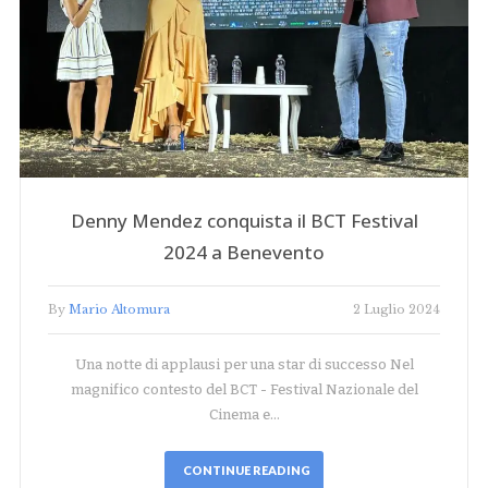
Denny Mendez conquista il BCT Festival
2024 a Benevento
By
Mario Altomura
2 Luglio 2024
Una notte di applausi per una star di successo Nel
magnifico contesto del BCT - Festival Nazionale del
Cinema e…
CONTINUE READING