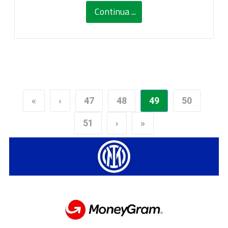
Continua ...
«
‹
47
48
49
50
51
›
»